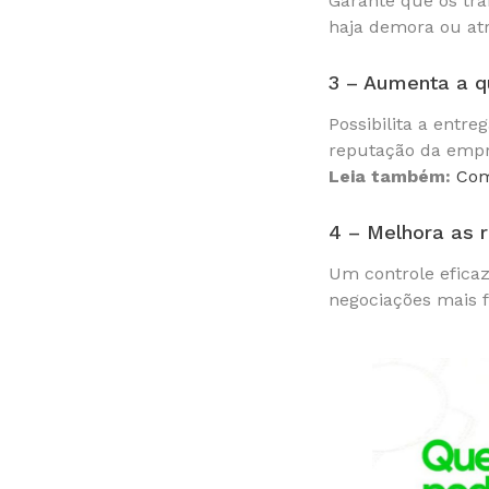
Garante que os tra
haja demora ou atr
3 – Aumenta a qu
Possibilita a entr
reputação da emp
Leia também:
Com
4 – Melhora as 
Um controle efica
negociações mais f