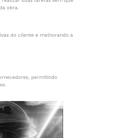
 realizar suas tarefas sem que
da obra.
tivas do cliente e melhorando a
ornecedores, permitindo
os.